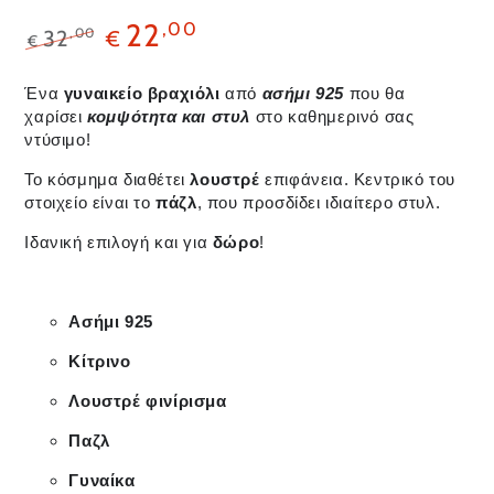
22
,00
,00
32
€
€
Ένα
γυναικείο βραχιόλι
από
ασήμι 925
που θα
χαρίσει
κομψότητα
και στυλ
στο καθημερινό σας
ντύσιμο!
Το κόσμημα διαθέτει
λουστρέ
επιφάνεια. Κεντρικό του
στοιχείο είναι το
πάζλ
, που προσδίδει ιδιαίτερο στυλ.
Ιδανική επιλογή και για
δώρο
!
Ασήμι 925
Κίτρινο
Λουστρέ φινίρισμα
Παζλ
Γυναίκα