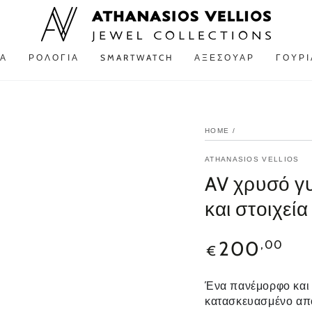
Α
ΡΟΛΌΓΙΑ
SMARTWATCH
ΑΞΕΣΟΥΆΡ
ΓΟΎΡΙ
HOME
/
ATHANASIOS VELLIOS
AV χρυσό γυ
και στοιχεία
200
,00
€
Ένα πανέμορφο και
κατασκευασμένο α