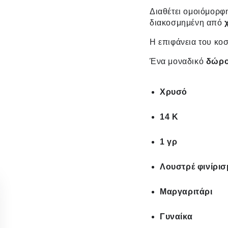
Διαθέτει ομοιόμορφ
διακοσμημένη από
Η επιφάνεια του κο
Ένα μοναδικό
δώρ
Χρυσό
14 Κ
1 γρ
Λουστρέ φινίρι
Μαργαριτάρι
Γυναίκα