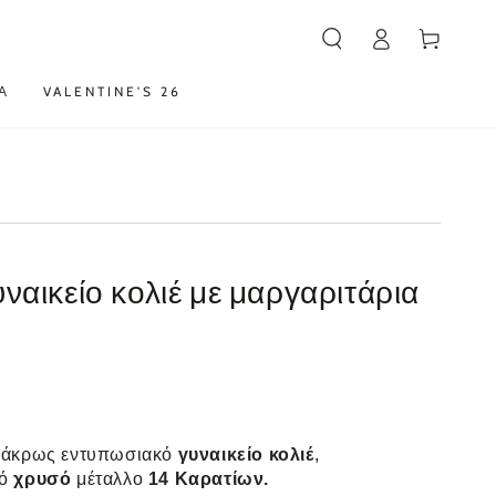
Καλάθι
Α
VALENTINE'S 26
ναικείο κολιέ με μαργαριτάρια
 άκρως εντυπωσιακό
γυναικείο
κολιέ
,
πό
χρυσό
μέταλλο
14 Καρατίων.