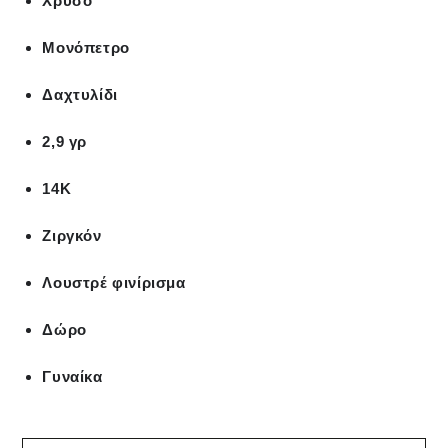
Χρυσό
Μονόπετρο
Δαχτυλίδι
2,9 γρ
14Κ
Ζιργκόν
Λουστρέ φινίρισμα
Δώρο
Γυναίκα