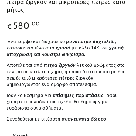
πέτρα ζιργκόν και μικρότερες πέτρες κατά
μήκος
580
,00
€
Ένα κομψό και διαχρονικό
μονόπετρο
δαχτυλίδι
,
κατασκευασμένο από
χρυσό
μέταλλο 14Κ, σε
χρυσή
απόχρωση
και
λουστρέ φινίρισμα
.
Αποτελείται από
πέτρα ζιργκόν
λευκού χρώματος στο
κέντρο σε κυκλικό σχήμα, η οποία διακοσμείται με δύο
σειρές από
μικρότερες πέτρες ζιργκόν
,
δημιουργώντας ένα όμορφο αποτέλεσμα.
Ιδανικό κόσμημα για
επίσημες περιστάσεις
, αφού
χάρη στο μοναδικό του σχέδιο θα δημιουργήσει
ευχάριστα συναισθήματα.
Συνοδεύεται με υπέροχη
συσκευασία δώρου.