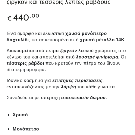
ζιργκόν και τέσσερις λεπτές ράβδους
440
,00
€
Ένα
όμορφο
και
ελκυστικό
χρυσό μονόπετρο
δαχτυλίδι
, κατασκευασμένο από
χρυσό
μέταλλο 14Κ.
Διακοσμείται από πέτρα
ζιργκόν
λευκού χρώματος στο
κέντρο του και αποτελείται από
λουστρέ φινίρισμα
. Οι
τέσσερις ράβδοι
που κρατούν την πέτρα του δίνουν
ιδιαίτερη ομορφιά.
Ιδανικό κόσμημα για
επίσημες περιστάσεις
,
εντυπωσιάζοντας με την
λάμψη
του κάθε γυναίκα.
Συνοδεύεται με υπέροχη
συσκευασία δώρου
.
Χρυσό
Μονόπετρο