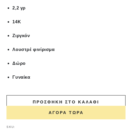
2,2 γρ
14Κ
Ζιργκόν
Λουστρέ φινίρισμα
Δώρο
Γυναίκα
ΠΡΟΣΘΉΚΗ ΣΤΟ ΚΑΛΆΘΙ
ΑΓΟΡΆ ΤΏΡΑ
SKU: