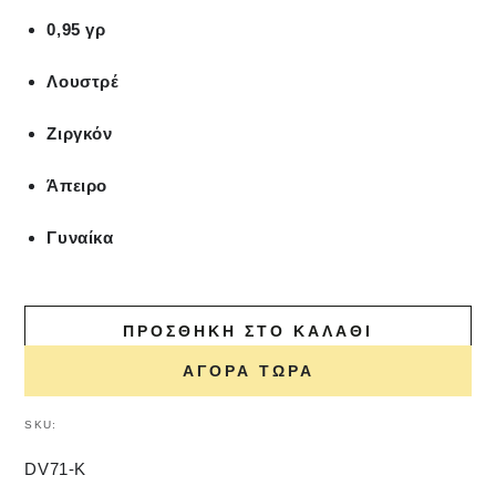
0,95 γρ
Λουστρέ
Ζιργκόν
Άπειρο
Γυναίκα
ΠΡΟΣΘΉΚΗ ΣΤΟ ΚΑΛΆΘΙ
ΑΓΟΡΆ ΤΏΡΑ
SKU:
DV71-K