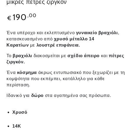
μικρές πέτρες ζιργκόν
190
,00
€
Ένα υπέροχο και εκλεπτυσμένο
γυναικείο βραχιόλι
,
κατασκευασμένο από
χρυσό μέταλλο 14
Καρατίων
με
λουστρέ επιφάνεια.
Το
βραχιόλι
διακοσμείται με
σχέδιο άπειρο
και
πέτρες
ζιργκόν
.
Ένα
κόσμημα
άκρως εντυπωσιακό που ξεχωρίζει με τη
κομψότητα που εκπέμπει, κατάλληλο για κάθε
περίσταση.
Ιδανικό για
δώρο
στα αγαπημένα σας πρόσωπα.
Χρυσό
14Κ