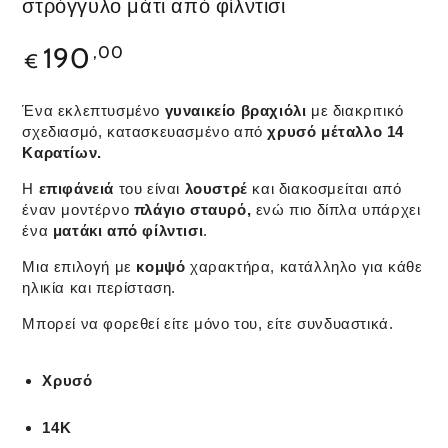
στρόγγυλο μάτι από φίλντισι
190
,00
€
Ένα εκλεπτυσμένο
γυναικείο βραχιόλι
με διακριτικό
σχεδιασμό, κατασκευασμένο από
χρυσό μέταλλο 14
Καρατίων.
Η
επιφάνειά
του είναι
λουστρέ
και διακοσμείται από
έναν μοντέρνο
πλάγιο σταυρό
,
ενώ πιο δίπλα υπάρχει
ένα
ματάκι από φίλντισι
.
Μια επιλογή με
κομψό
χαρακτήρα, κατάλληλο για κάθε
ηλικία και περίσταση.
Μπορεί να φορεθεί είτε μόνο του, είτε συνδυαστικά.
Χρυσό
14Κ