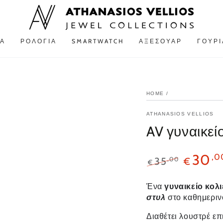
Α
ΡΟΛΌΓΙΑ
SMARTWATCH
ΑΞΕΣΟΥΆΡ
ΓΟΎΡΙ
HOME
/
ATHANASIOS VELLIOS
AV γυναικεί
30
,0
,00
35
€
€
Ένα
γυναικείο κολ
στυλ
στο καθημεριν
Διαθέτει λουστρέ επ