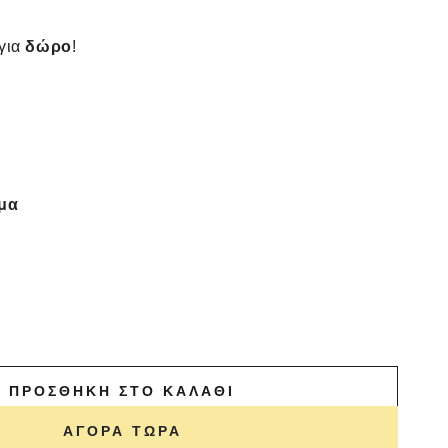
 για
δώρο
!
σμα
ΠΡΟΣΘΉΚΗ ΣΤΟ ΚΑΛΆΘΙ
ΑΓΟΡΆ ΤΏΡΑ