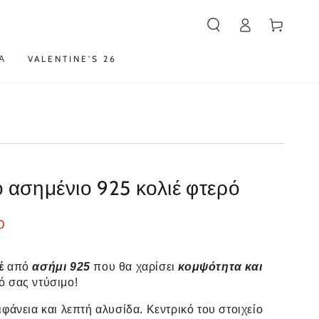
Καλάθι
Α
VALENTINE'S 26
ο ασημένιο 925 κολιέ φτερό
0
ιέ
από
ασήμι 925
που θα χαρίσει
κομψότητα
και
ό σας ντύσιμο!
ιφάνεια και λεπτή αλυσίδα. Κεντρικό του στοιχείο