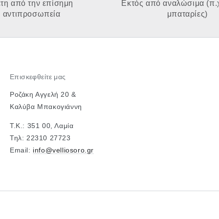
έτη από την επίσημη
Εκτός από αναλώσιμα (π.χ
αντιπροσωπεία
μπαταρίες)
Επισκεφθείτε μας
Ροζάκη Αγγελή 20 &
Καλύβα Μπακογιάννη
Τ.Κ.: 351 00, Λαμία
Τηλ: 22310 27723
Email:
info@velliosoro.gr