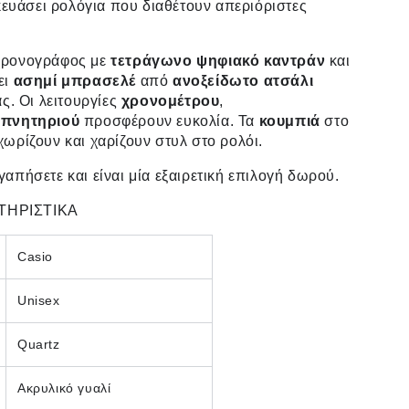
σκευάσει ρολόγια που διαθέτουν απεριόριστες
ρονογράφος με
τετράγωνο ψηφιακό καντράν
και
ει
ασημί
μπρασελέ
από
ανοξείδωτο
ατσάλι
ας. Οι λειτουργίες
χρονομέτρου
,
υπνητηριού
προσφέρουν ευκολία. Τα
κουμπιά
στο
ωρίζουν και χαρίζουν στυλ στο ρολόι.
απήσετε και είναι μία εξαιρετική επιλογή δωρού.
ΤΗΡΙΣΤΙΚΑ
Casio
Unisex
Quartz
Ακρυλικό γυαλί