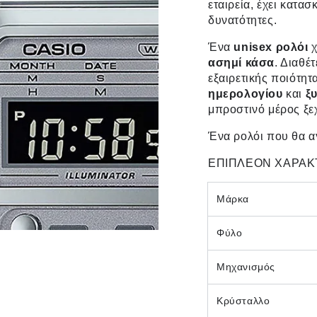
εταιρεία, έχει κατα
δυνατότητες.
Ένα
unisex
ρολόι
χ
ασημί
κάσα
. Διαθέτ
εξαιρετικής ποιότητ
ημερολογίου
και
ξ
μπροστινό μέρος ξεχ
Ένα ρολόι που θα αγ
ΕΠΙΠΛΕΟΝ ΧΑΡΑΚ
Μάρκα
Φύλο
Μηχανισμός
Κρύσταλλο