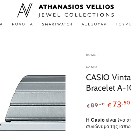
Α
ΡΟΛΌΓΙΑ
SMARTWATCH
ΑΞΕΣΟΥΆΡ
ΓΟΎΡΙ
HOME
/
CASIO
CASIO Vintag
Bracelet A
73
,50
,20
89
€
€
Η
Casio
είναι ένα α
συνώνυμο της ιαπων