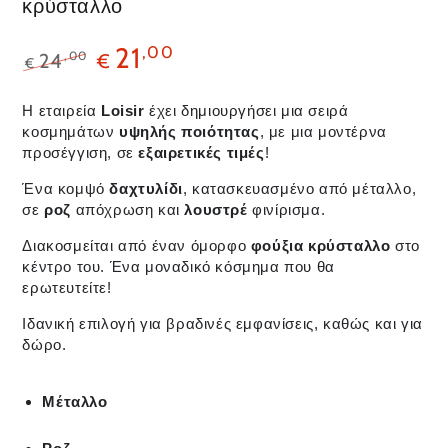
κρύσταλλο
21
,00
,00
24
€
€
H εταιρεία
Loisir
έχει δημιουργήσει μια σειρά
κοσμημάτων
υψηλής
ποιότητας
, με μια μοντέρνα
προσέγγιση, σε
εξαιρετικές τιμές
!
Ένα κομψό
δαχτυλίδι
, κατασκευασμένο από μέταλλο,
σε
ροζ
απόχρωση και
λουστρέ
φινίρισμα.
Διακοσμείται από έναν όμορφο
φούξια κρύσταλλο
στο
κέντρο του. Ένα μοναδικό κόσμημα που θα
ερωτευτείτε!
Ιδανική επιλογή για βραδινές εμφανίσεις, καθώς και για
δώρο.
Μέταλλο