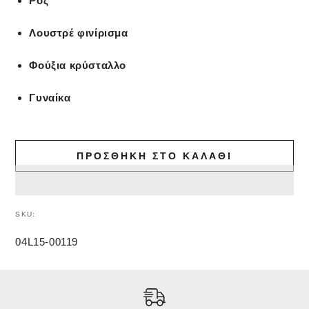
Ροζ
Λουστρέ φινίρισμα
Φούξια κρύσταλλο
Γυναίκα
ΠΡΟΣΘΉΚΗ ΣΤΟ ΚΑΛΆΘΙ
SKU:
04L15-00119