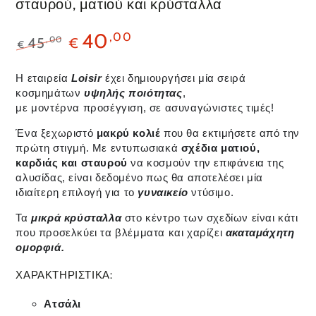
σταυρού, ματιού και κρύσταλλα
40
,00
,00
45
€
€
Η εταιρεία
Loisir
έχει δημιουργήσει μία σειρά
κοσμημάτων
υψηλής ποιότητας
,
με μοντέρνα προσέγγιση, σε ασυναγώνιστες τιμές!
Ένα ξεχωριστό
μακρύ κολιέ
που θα εκτιμήσετε από την
πρώτη στιγμή. Με εντυπωσιακά
σχέδια ματιού,
καρδιάς και σταυρού
να κοσμούν την επιφάνεια της
αλυσίδας, είναι δεδομένο πως θα αποτελέσει μία
ιδιαίτερη επιλογή για το
γυναικείο
ντύσιμο.
Τα
μικρά κρύσταλλα
στο κέντρο των σχεδίων είναι κάτι
που προσελκύει τα βλέμματα και χαρίζει
ακαταμάχητη
ομορφιά.
ΧΑΡΑΚΤΗΡΙΣΤΙΚΑ:
Α
τσάλι