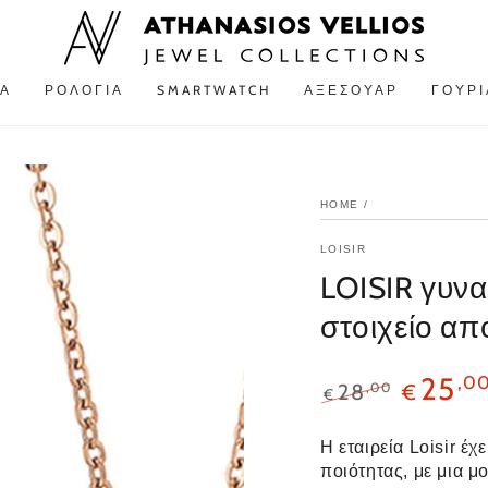
Α
ΡΟΛΌΓΙΑ
SMARTWATCH
ΑΞΕΣΟΥΆΡ
ΓΟΎΡΙ
HOME
/
LOISIR
LOISIR γυνα
στοιχείο απ
25
,0
,00
28
€
€
H εταιρεία Loisir έ
ποιότητας, με μια μ