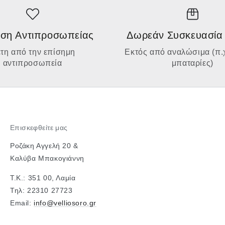
ση Αντιπροσωπείας
Δωρεάν Συσκευασία
έτη από την επίσημη
Εκτός από αναλώσιμα (π.χ
αντιπροσωπεία
μπαταρίες)
Επισκεφθείτε μας
Ροζάκη Αγγελή 20 &
Καλύβα Μπακογιάννη
Τ.Κ.: 351 00, Λαμία
Τηλ: 22310 27723
Email:
info@velliosoro.gr