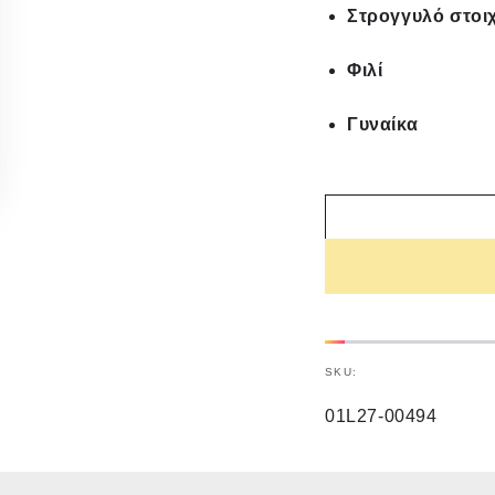
Στρογγυλό στοι
Φιλί
Γυναίκα
SKU:
01L27-00494