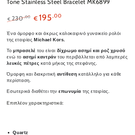
Tone Stainless Steel Bracelet MK6899
195
,00
,00
230
€
€
Ένα όμορφο και άκρως καλοκαιρινό γυναικείο ρολόι
της εταιρίας
Michael Kors.
Το
μπρασελέ
του είναι
δίχρωμο ασημί
και ροζ
χρυσό
ενώ το
ασημί καντράν
του περιβάλλεται από λαμπερές
λευκές πέτρες
κατά μήκος της στεφάνης.
Όμορφη και διακριτική
αντίθεση
κατάλληλο για κάθε
περίσταση.
Εσωτερικά διαθέτει την
επωνυμία
της εταιρίας.
Επιπλέον χαρακτηριστικά:
Quartz