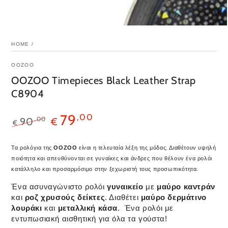
HOME
/
OOZOO
OOZOO Timepieces Black Leather Strap
C8904
79
,00
,00
90
€
€
Τα ρολόγια της
OOZOO
είναι η τελευταία λέξη της μόδας. Διαθέτουν υψηλή
ποιότητα και απευθύνονται σε γυναίκες και άνδρες που θέλουν ένα ρολόι
κατάλληλο και προσαρμόσιμο στην ξεχωριστή τους προσωπικότητα.
Ένα ασυναγώνιστο ρολόι
γυναικείο
με
μαύρο καντράν
και
ροζ χρυσούς
δείκτες
. Διαθέτει
μαύρο
δερμάτινο
λουράκι
και
μεταλλική κάσα
. Ένα ρολόι με
εντυπωσιακή αισθητική για όλα τα γούστα!